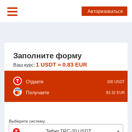
Авторизоваться
Меню
УКРАЇНСЬКА
НА
ENGLISH
ГЛАВНУЮ
Заполните форму
О НАС
1 USDT = 0.83 EUR
Ваш курс:
ПОМОЩЬ
Отдаете
100
USDT
Получаете
83.32
EUR
Выберите систему:
Tether TRC-20 USDT