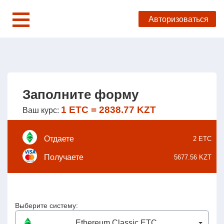
Авторизоваться
Меню
УКРАЇНСЬКА
НА
ENGLISH
ГЛАВНУЮ
Заполните форму
О НАС
1 ETC = 2838.77 KZT
Ваш курс:
ПОМОЩЬ
Отдаете
2
ETC
Получаете
5677.56
KZT
Выберите систему:
Ethereum Classic ETC